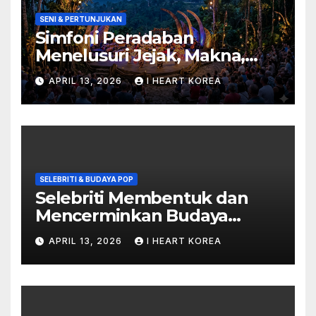
SENI & PERTUNJUKAN
Simfoni Peradaban
Menelusuri Jejak, Makna,
dan Masa Depan Seni
APRIL 13, 2026
I HEART KOREA
Pertunjukan
SELEBRITI & BUDAYA POP
Selebriti Membentuk dan
Mencerminkan Budaya
Populer di Era Digital
APRIL 13, 2026
I HEART KOREA