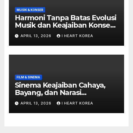
MUSIK & KONSER
Harmoni Tanpa Batas Evolusi
Musik dan Keajaiban Konser
di Era Digital
APRIL 13, 2026
I HEART KOREA
FILM & SINEMA
Sinema Keajaiban Cahaya,
Bayang, dan Narasi
Kemanusiaan
APRIL 13, 2026
I HEART KOREA