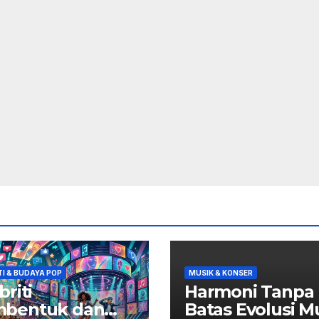
TI & BUDAYA POP
MUSIK & KONSER
briti
Harmoni Tanpa
bentuk dan
Batas Evolusi M