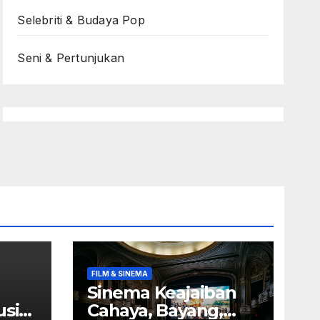
Selebriti & Budaya Pop
Seni & Pertunjukan
FILM & SINEMA
Sinema Keajaiban
usik
Cahaya, Bayang,