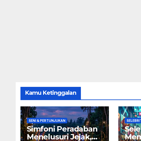
Kamu Ketinggalan
SENI & PERTUNJUKAN
SELEBRI
Simfoni Peradaban
Sele
Menelusuri Jejak,
Mem