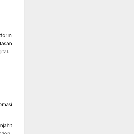
tform
tasan
ital.
omasi
njahit
ndon,