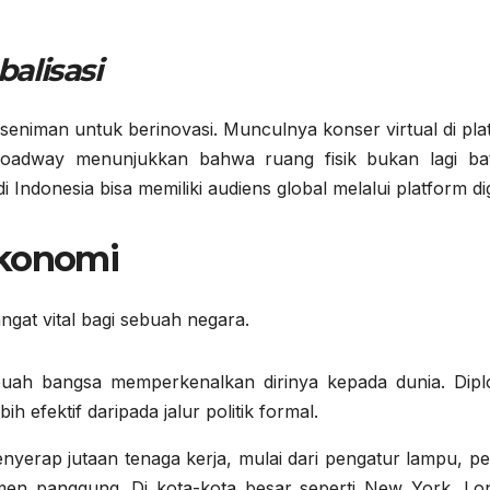
balisasi
eniman untuk berinovasi. Munculnya konser virtual di pla
roadway menunjukkan bahwa ruang fisik bukan lagi ba
 Indonesia bisa memiliki audiens global melalui platform dig
Ekonomi
ngat vital bagi sebuah negara.
uah bangsa memperkenalkan dirinya kepada dunia. Dipl
ih efektif daripada jalur politik formal.
nyerap jutaan tenaga kerja, mulai dari pengatur lampu, pe
men panggung. Di kota-kota besar seperti New York, Lo