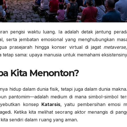
ran pengisi waktu luang. Ia adalah detak jantung perad
ial, serta jembatan emosional yang menghubungkan masa
ua prasejarah hingga konser virtual di jagat
metaverse
a tetap sama: upaya manusia untuk memahami eksistensiny
apa Kita Menonton?
nya hidup dalam dunia fisik, tetapi juga dalam dunia makna
aupun pantomim—adalah medium di mana simbol-simbol ter
menyebutkan konsep
Katarsis
, yaitu pembersihan emosi me
agedi. Ketika kita melihat seorang aktor menangis di pang
ita sendiri dalam ruang yang aman.