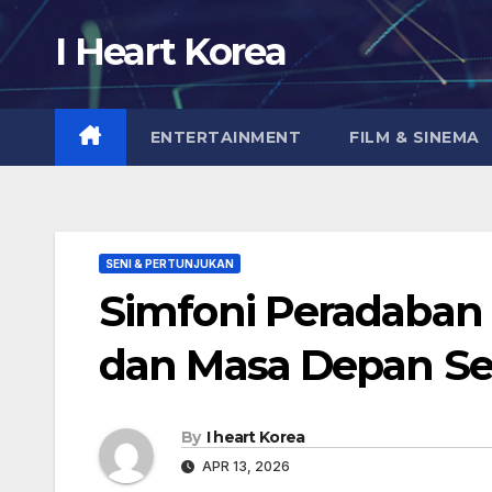
Skip
I Heart Korea
to
content
ENTERTAINMENT
FILM & SINEMA
SENI & PERTUNJUKAN
Simfoni Peradaban 
dan Masa Depan Se
By
I heart Korea
APR 13, 2026