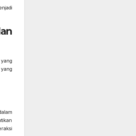
enjadi
dan
 yang
 yang
dalam
tikan
eraksi