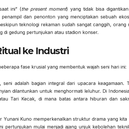
at ini” (
the present moment
) yang tidak bisa digantika
ra penampil dan penonton yang menciptakan sebuah ekos
meskipun teknologi rekaman sudah sangat canggih, orang 
 di gedung pertunjukan atau stadion konser.
itual ke Industri
beberapa fase krusial yang membentuk wajah seni hari ini:
seni adalah bagian integral dari upacara keagamaan. T
yian dilantunkan untuk menghormati leluhur. Di Indonesia,
atau Tari Kecak, di mana batas antara hiburan dan sakra
er Yunani Kuno memperkenalkan struktur drama yang kita 
i pertunjukan mulai menjadi ajang unjuk kebolehan tekni