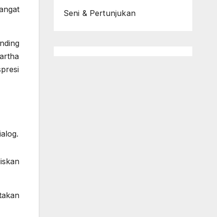
angat
Seni & Pertunjukan
nding
artha
presi
ialog.
iskan
takan