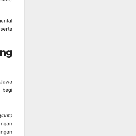
ental
serta
ang
 Jawa
 bagi
yanto
engan
ungan