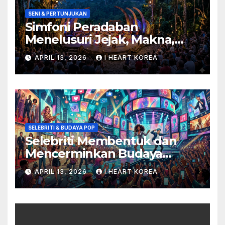
SENI & PERTUNJUKAN
Simfoni Peradaban
Menelusuri Jejak, Makna,
dan Masa Depan Seni
APRIL 13, 2026
I HEART KOREA
Pertunjukan
SELEBRITI & BUDAYA POP
Selebriti Membentuk dan
Mencerminkan Budaya
Populer di Era Digital
APRIL 13, 2026
I HEART KOREA