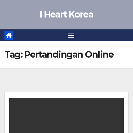
Skip
I Heart Korea
to
content
Tag:
Pertandingan Online