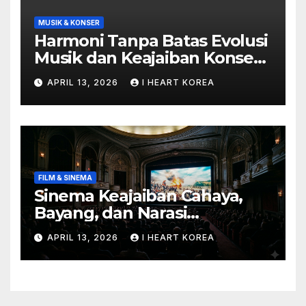
MUSIK & KONSER
Harmoni Tanpa Batas Evolusi
Musik dan Keajaiban Konser
di Era Digital
APRIL 13, 2026
I HEART KOREA
FILM & SINEMA
Sinema Keajaiban Cahaya,
Bayang, dan Narasi
Kemanusiaan
APRIL 13, 2026
I HEART KOREA