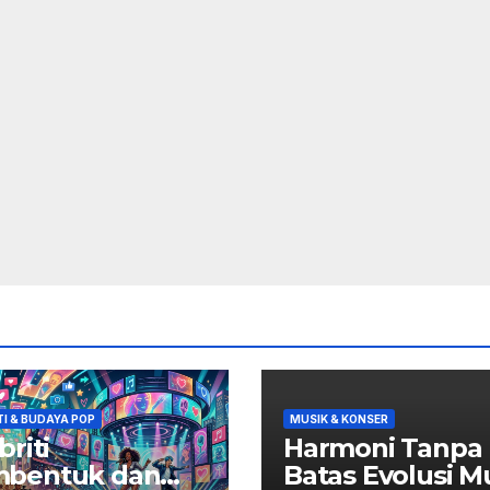
TI & BUDAYA POP
MUSIK & KONSER
briti
Harmoni Tanpa
bentuk dan
Batas Evolusi M