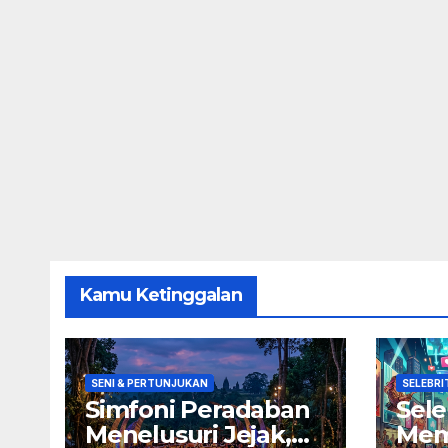
Kamu Ketinggalan
SENI & PERTUNJUKAN
SELEBRI
Simfoni Peradaban
Sele
Menelusuri Jejak,
Mem