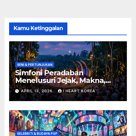
Kamu Ketinggalan
SENI & PERTUNJUKAN
Simfoni Peradaban
Menelusuri Jejak, Makna,
dan Masa Depan Seni
APRIL 13, 2026
I HEART KOREA
Pertunjukan
SELEBRITI & BUDAYA POP