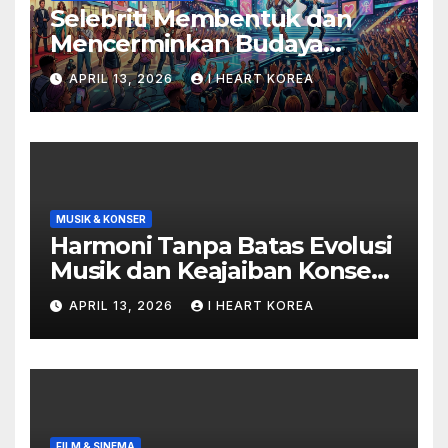
Selebriti Membentuk dan
Mencerminkan Budaya
Populer di Era Digital
APRIL 13, 2026
I HEART KOREA
MUSIK & KONSER
Harmoni Tanpa Batas Evolusi
Musik dan Keajaiban Konser
di Era Digital
APRIL 13, 2026
I HEART KOREA
FILM & SINEMA