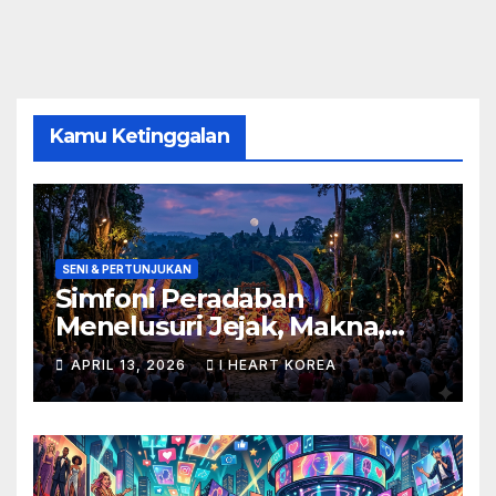
Kamu Ketinggalan
SENI & PERTUNJUKAN
Simfoni Peradaban
Menelusuri Jejak, Makna,
dan Masa Depan Seni
APRIL 13, 2026
I HEART KOREA
Pertunjukan