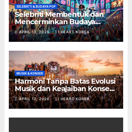
SELEBRITI & BUDAYA POP
Selebriti Membentuk dan
Mencerminkan Budaya
Populer di Era Digital
APRIL 13, 2026
I HEART KOREA
MUSIK & KONSER
Harmoni Tanpa Batas Evolusi
Musik dan Keajaiban Konser
di Era Digital
APRIL 13, 2026
I HEART KOREA