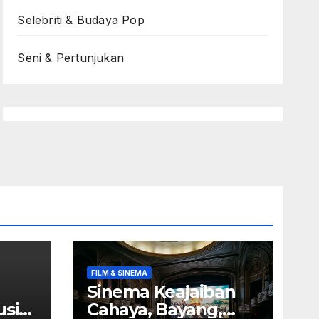
Selebriti & Budaya Pop
Seni & Pertunjukan
FILM & SINEMA
Sinema Keajaiban
usik
Cahaya, Bayang,