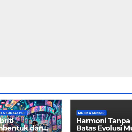
TI & BUDAYA POP
MUSIK & KONSER
briti
Harmoni Tanpa
bentuk dan
Batas Evolusi M