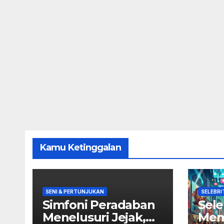
Kamu Ketinggalan
SENI & PERTUNJUKAN
SELEBRI
Simfoni Peradaban
Sele
Menelusuri Jejak,
Mem