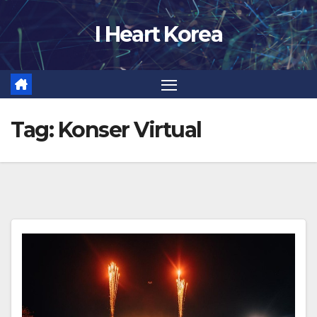
Skip
I Heart Korea
to
content
Tag:
Konser Virtual