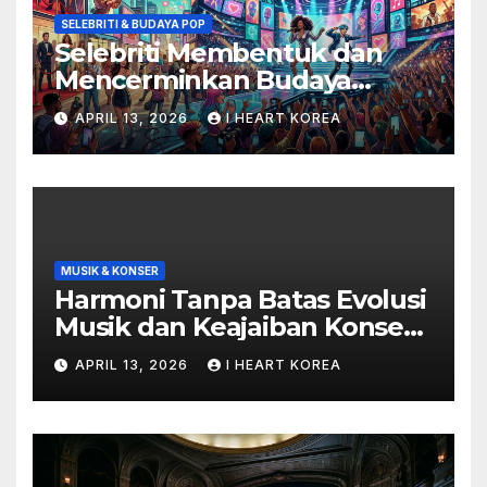
SELEBRITI & BUDAYA POP
Selebriti Membentuk dan
Mencerminkan Budaya
Populer di Era Digital
APRIL 13, 2026
I HEART KOREA
MUSIK & KONSER
Harmoni Tanpa Batas Evolusi
Musik dan Keajaiban Konser
di Era Digital
APRIL 13, 2026
I HEART KOREA