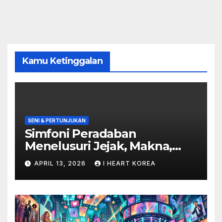
Kamu Ketinggalan
SENI & PERTUNJUKAN
Simfoni Peradaban
Menelusuri Jejak, Makna,
dan Masa Depan Seni
APRIL 13, 2026
I HEART KOREA
Pertunjukan