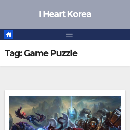
Skip
I Heart Korea
to
content
Tag:
Game Puzzle