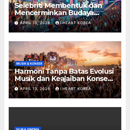
Selebriti Membentuk dan
Mencerminkan Budaya
Populer di Era Digital
APRIL 13, 2026
I HEART KOREA
MUSIK & KONSER
Harmoni Tanpa Batas Evolusi
Musik dan Keajaiban Konser
di Era Digital
APRIL 13, 2026
I HEART KOREA
FILM & SINEMA