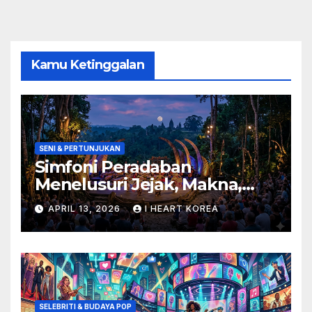
Kamu Ketinggalan
SENI & PERTUNJUKAN
Simfoni Peradaban
Menelusuri Jejak, Makna,
dan Masa Depan Seni
APRIL 13, 2026
I HEART KOREA
Pertunjukan
SELEBRITI & BUDAYA POP