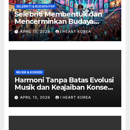
SELEBRITI & BUDAYA POP
Selebriti Membentuk dan
Mencerminkan Budaya
Populer di Era Digital
APRIL 13, 2026
I HEART KOREA
MUSIK & KONSER
Harmoni Tanpa Batas Evolusi
Musik dan Keajaiban Konser
di Era Digital
APRIL 13, 2026
I HEART KOREA