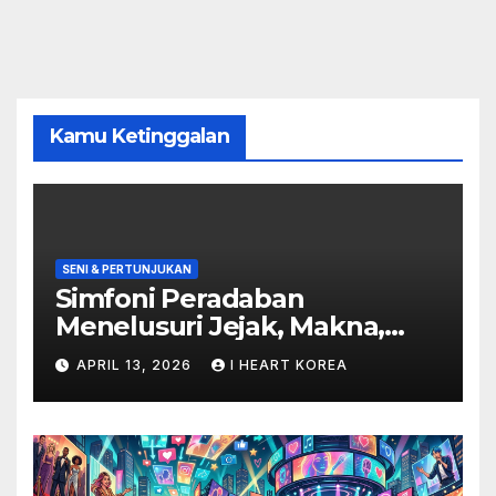
Kamu Ketinggalan
SENI & PERTUNJUKAN
Simfoni Peradaban
Menelusuri Jejak, Makna,
dan Masa Depan Seni
APRIL 13, 2026
I HEART KOREA
Pertunjukan