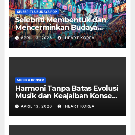
SELEBRITI & BUDAYA POP
Selebriti Membentuk dan
Mencerminkan Budaya
Populer di Era Digital
APRIL 13, 2026
I HEART KOREA
MUSIK & KONSER
Harmoni Tanpa Batas Evolusi
Musik dan Keajaiban Konser
di Era Digital
APRIL 13, 2026
I HEART KOREA