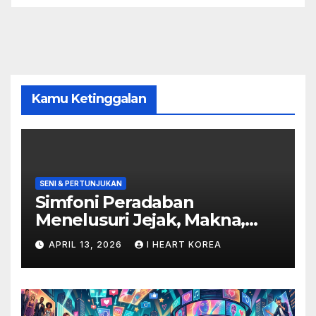
Kamu Ketinggalan
SENI & PERTUNJUKAN
Simfoni Peradaban
Menelusuri Jejak, Makna,
dan Masa Depan Seni
APRIL 13, 2026
I HEART KOREA
Pertunjukan