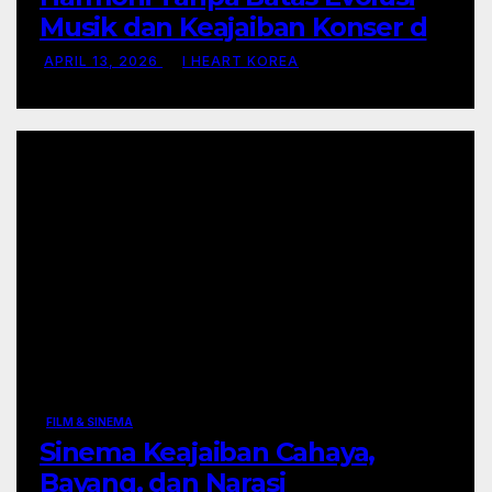
Musik dan Keajaiban Konser di
Era Digital
APRIL 13, 2026
I HEART KOREA
FILM & SINEMA
Sinema Keajaiban Cahaya,
Bayang, dan Narasi