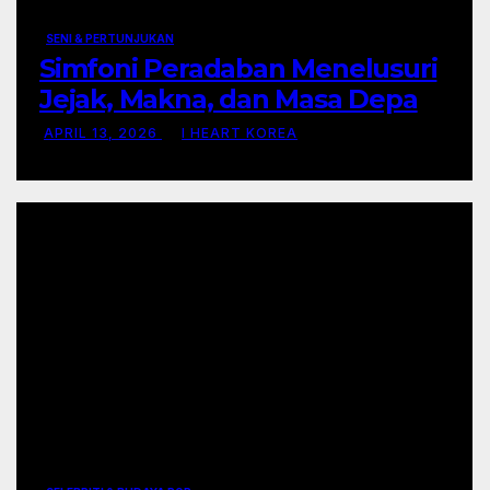
SENI & PERTUNJUKAN
Simfoni Peradaban Menelusuri
Jejak, Makna, dan Masa Depan
Seni Pertunjukan
APRIL 13, 2026
I HEART KOREA