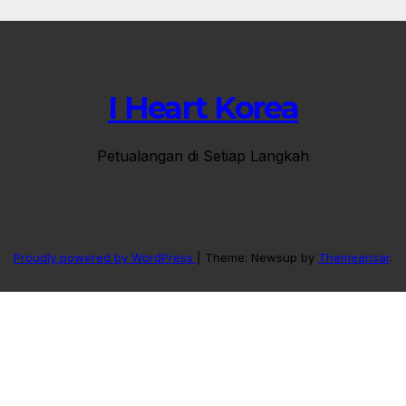
I Heart Korea
Petualangan di Setiap Langkah
Proudly powered by WordPress
|
Theme: Newsup by
Themeansar
.