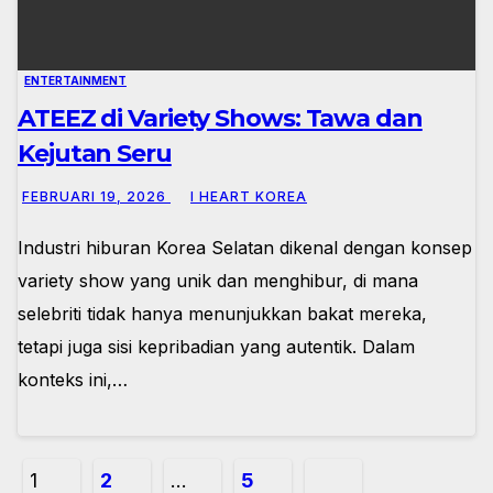
ENTERTAINMENT
ATEEZ di Variety Shows: Tawa dan
Kejutan Seru
FEBRUARI 19, 2026
I HEART KOREA
Industri hiburan Korea Selatan dikenal dengan konsep
variety show yang unik dan menghibur, di mana
selebriti tidak hanya menunjukkan bakat mereka,
tetapi juga sisi kepribadian yang autentik. Dalam
konteks ini,…
Paginasi
1
2
…
5