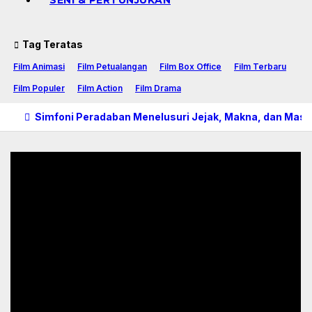
SENI & PERTUNJUKAN
Tag Teratas
Film Animasi
Film Petualangan
Film Box Office
Film Terbaru
Film Populer
Film Action
Film Drama
Simfoni Peradaban Menelusuri Jejak, Makna, dan Masa