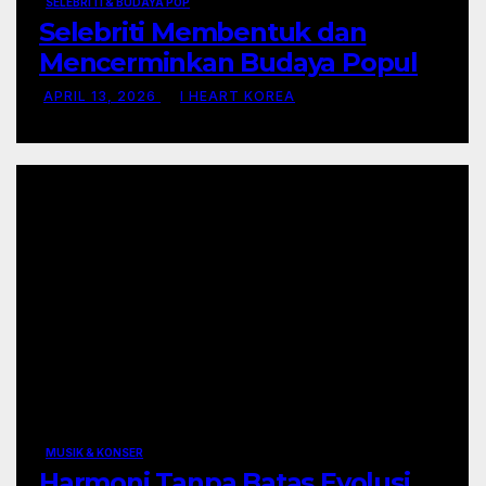
SELEBRITI & BUDAYA POP
Selebriti Membentuk dan
Mencerminkan Budaya Populer
di Era Digital
APRIL 13, 2026
I HEART KOREA
MUSIK & KONSER
Harmoni Tanpa Batas Evolusi